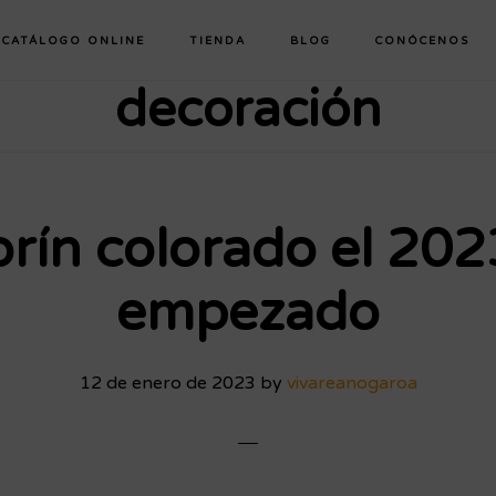
CATÁLOGO ONLINE
TIENDA
BLOG
CONÓCENOS
decoración
orín colorado el 202
empezado
12 de enero de 2023
by
vivareanogaroa