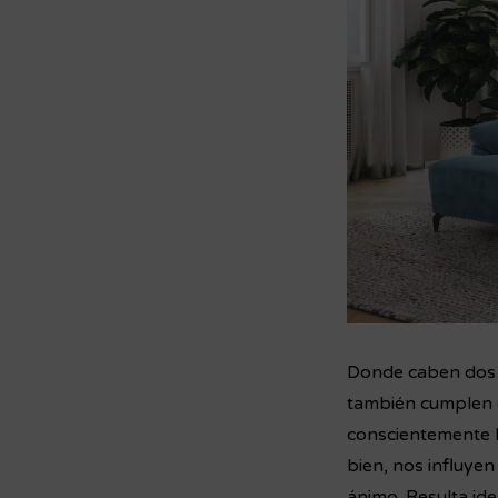
Donde caben dos c
también cumplen e
conscientemente l
bien, nos influye
ánimo. Resulta ide