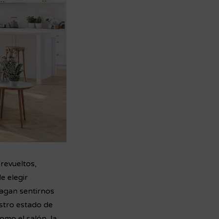
revueltos,
e elegir
hagan sentirnos
estro estado de
omo el salón, la