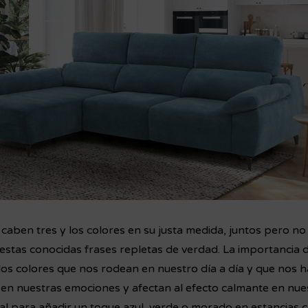
aben tres y los colores en su justa medida, juntos pero no 
stas conocidas frases repletas de verdad.
La importancia d
os colores que nos rodean en nuestro día a día y que nos 
n en nuestras emociones y afectan al efecto calmante en nu
al para añadir un toque azul, verde o morado en estancias c