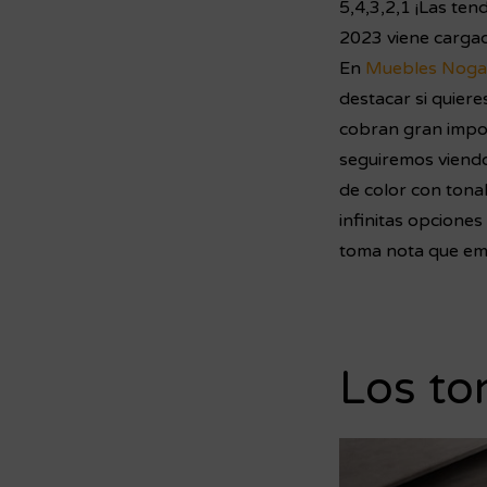
5,4,3,2,1 ¡Las te
2023 viene cargad
En
Muebles Noga
destacar si quiere
cobran gran impor
seguiremos viendo
de color con tonal
infinitas opcione
toma nota que e
Los to