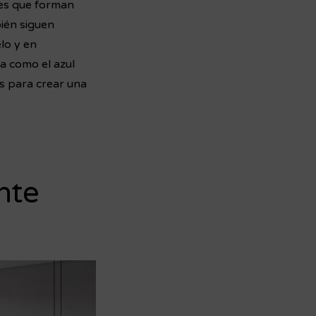
les que forman
ién siguen
lo y en
a como el azul
as para crear una
nte