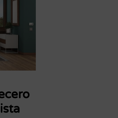
ecero
ista