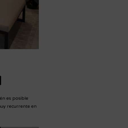
d
én es posible
muy recurrente en