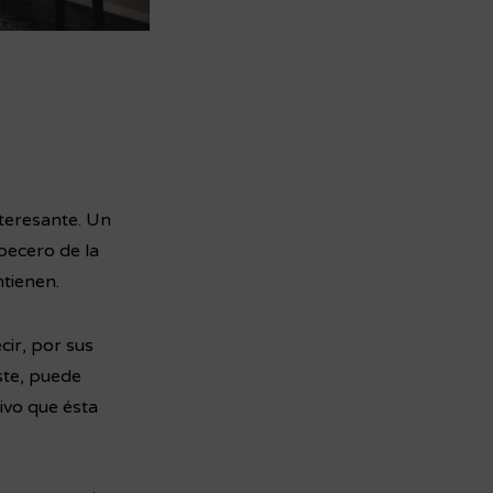
nteresante. Un
becero de la
ntienen.
cir, por sus
ste, puede
ivo que ésta