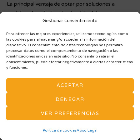
La principal ventaja de optar por soluciones a
medida es la optimización absoluta del espacio.
Gestionar consentimiento
Donde un mueble estándar deja huecos inútiles o
«zonas muertas», un diseño a medida aprovecha
Para ofrecer las mejores experiencias, utilizamos tecnologías como
cada centímetro, de suelo a techo y de pared a
las cookies para almacenar y/o acceder a la información del
dispositivo. El consentimiento de estas tecnologías nos permitirá
pared.
procesar datos como el comportamiento de navegación o las
identificaciones únicas en este sitio. No consentir o retirar el
consentimiento, puede afectar negativamente a ciertas características
Maximización del
y funciones.
Almacenaje
ACEPTAR
Este beneficio es especialmente evidente en las
DENEGAR
zonas de descanso y orden. Los
armarios a medida
y
VER PREFERENCIAS
los
armarios empotrados a medida
te permiten
configurar el interior según tus necesidades reales de
Política de cookies
Aviso Legal
ropa y accesorios. Ya no tendrás que adaptarte a