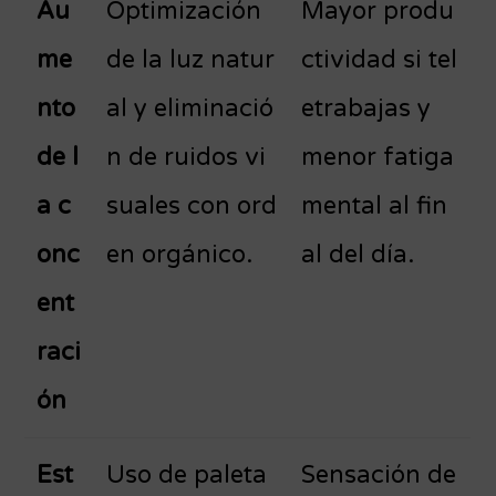
Au
Optimización
Mayor produ
me
de la luz natur
ctividad si tel
nto
al y eliminació
etrabajas y
de l
n de ruidos vi
menor fatiga
a c
suales con ord
mental al fin
onc
en orgánico.
al del día.
ent
raci
ón
Est
Uso de paleta
Sensación de