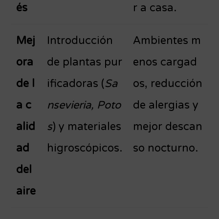
és
r a casa.
Mej
Introducción
Ambientes m
ora
de plantas pur
enos cargad
de l
ificadoras (
Sa
os, reducción
a c
nsevieria, Poto
de alergias y
alid
s
) y materiales
mejor descan
ad
higroscópicos.
so nocturno.
del
aire