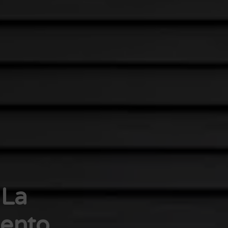
 La
iento