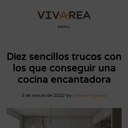
Saltar
Saltar
wdyuk login
playaja
hartacuan
hartacuan
playaja
hartacuan
hartacuan
hartacuan
hartacuan
hartacuan
hartacuan
bebaswd
bebaswd
bebaswd
bebaswd
wdyuk
wdyuk
wdyuk
al
al
contenido
pie
MENU
principal
de
página
Diez sencillos trucos con
los que conseguir una
cocina encantadora
2 de marzo de 2022
by
vivareanogaroa