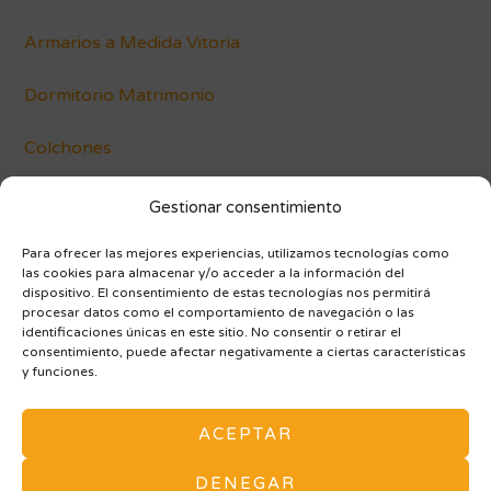
Armarios a Medida Vitoria
Dormitorio Matrimonio
Colchones
Conócenos
Gestionar consentimiento
Blog
Para ofrecer las mejores experiencias, utilizamos tecnologías como
las cookies para almacenar y/o acceder a la información del
dispositivo. El consentimiento de estas tecnologías nos permitirá
procesar datos como el comportamiento de navegación o las
identificaciones únicas en este sitio. No consentir o retirar el
consentimiento, puede afectar negativamente a ciertas características
y funciones.
AVISO LEGAL Y POLÍTICA DE PRIVACIDAD
ACEPTAR
POLÍTICA DE COOKIES (UE)
ARMARIOS A MEDIDA
MAPA DE SITIO
DENEGAR