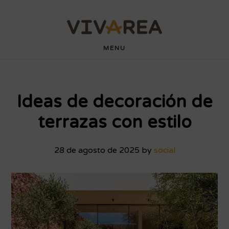
Saltar
Saltar
wdyuk login
playaja
hartacuan
hartacuan
playaja
hartacuan
hartacuan
hartacuan
hartacuan
hartacuan
hartacuan
bebaswd
bebaswd
bebaswd
bebaswd
wdyuk
wdyuk
wdyuk
al
al
contenido
pie
MENU
principal
de
página
Ideas de decoración de
terrazas con estilo
28 de agosto de 2025
by
social