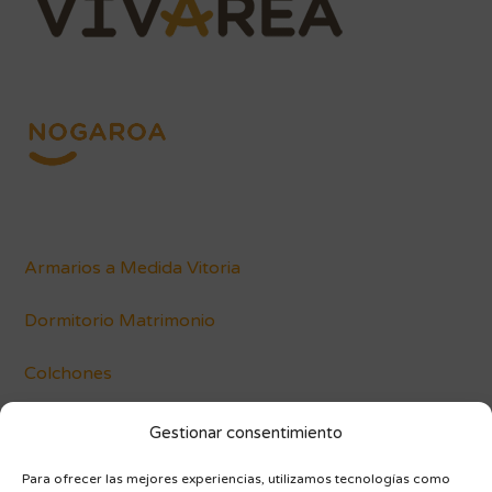
Armarios a Medida Vitoria
Dormitorio Matrimonio
Colchones
Conócenos
Gestionar consentimiento
Blog
Para ofrecer las mejores experiencias, utilizamos tecnologías como