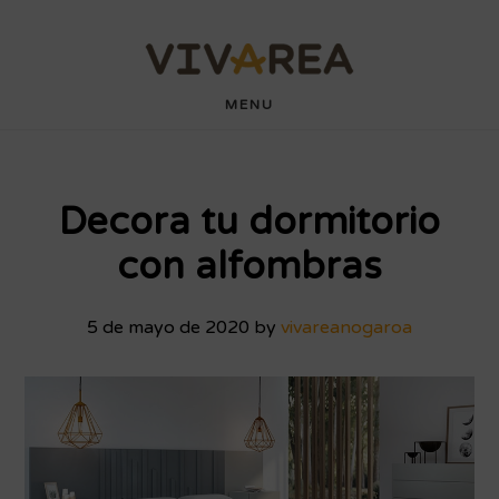
Saltar
Saltar
wdyuk login
playaja
hartacuan
hartacuan
playaja
hartacuan
hartacuan
hartacuan
hartacuan
hartacuan
hartacuan
bebaswd
bebaswd
bebaswd
bebaswd
wdyuk
wdyuk
wdyuk
al
al
contenido
pie
MENU
principal
de
página
Decora tu dormitorio
con alfombras
5 de mayo de 2020
by
vivareanogaroa