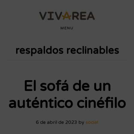
Saltar
Saltar
wdyuk login
playaja
hartacuan
hartacuan
playaja
hartacuan
hartacuan
hartacuan
hartacuan
hartacuan
hartacuan
bebaswd
bebaswd
bebaswd
bebaswd
wdyuk
wdyuk
wdyuk
al
al
contenido
pie
MENU
principal
de
respaldos reclinables
página
El sofá de un
auténtico cinéfilo
6 de abril de 2023
by
social