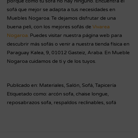
porque como tu sofá no hay ninguno. Encuentra el
sofá que mejor se adapta a tus necesidades en
Muebles Nogaroa.
Te dejamos disfrutar de una
buena peli, con los mejores sofás de
Vivarea
Nogaroa.
Puedes visitar nuestra página web para
descubrir más sofás o venir a nuestra tienda física en
Paraguay Kalea, 9, 01012 Gasteiz, Araba.
En Mueble
Nogaroa cuidamos de ti y de los tuyos.
Publicado en:
Materiales
,
Salón
,
Sofá
,
Tapicería
Etiquetado como:
arcón sofa
,
chaise longue
,
reposabrazos sofa
,
respaldos reclinables
,
sofá