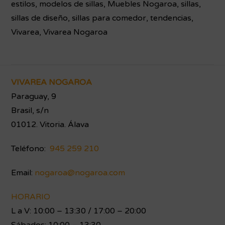
estilos
,
modelos de sillas
,
Muebles Nogaroa
,
sillas
,
sillas de diseño
,
sillas para comedor
,
tendencias
,
Vivarea
,
Vivarea Nogaroa
Footer
VIVAREA NOGAROA
Paraguay, 9
Brasil, s/n
01012. Vitoria. Álava
Teléfono:
945 259 210
Email:
nogaroa@nogaroa.com
HORARIO
L a V: 10:00 – 13:30 / 17:00 – 20:00