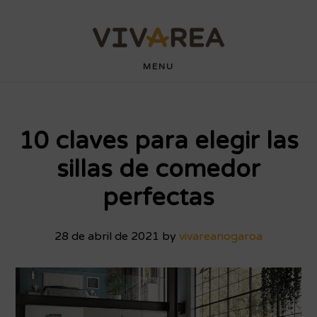
Saltar
Saltar
wdyuk login
playaja
hartacuan
hartacuan
playaja
hartacuan
hartacuan
hartacuan
hartacuan
hartacuan
hartacuan
bebaswd
bebaswd
bebaswd
bebaswd
wdyuk
wdyuk
wdyuk
al
al
contenido
pie
MENU
principal
de
página
10 claves para elegir las
sillas de comedor
perfectas
28 de abril de 2021
by
vivareanogaroa