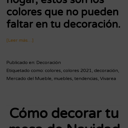
colores que no pueden
faltar en tu decoración.
[Leer más…]
acerca
de
Los
Publicado en:
Decoración
colores
Etiquetado como:
colores
,
colores 2021
,
decoración
,
que
Mercado del Mueble
,
muebles
,
tendencias
,
Vivarea
no
pueden
faltar
en
Cómo decorar tu
tu
hogar