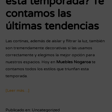
esta temporada? Te
contamos las
últimas tendencias
Las cortinas, además de aislar y filtrar la luz, también
son tremendamente decorativas si las usamos
correctamente y elegimos la mejor opción para
nuestros espacios. Hoy en
Muebles Nogaroa
te
contamos todos los estilos que triunfan esta
temporada.
[Leer más…]
acerca
de
¿Qué
Publicado en:
Uncategorized
tipo