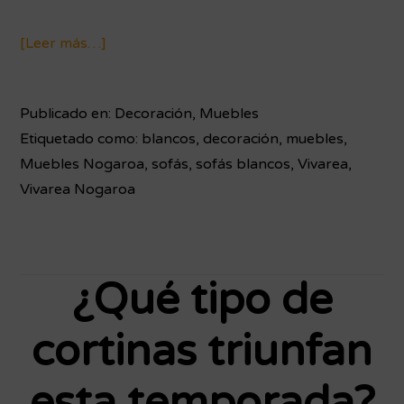
[Leer más…]
acerca
de
Ventajas
Publicado en:
Decoración
,
Muebles
y
Etiquetado como:
blancos
,
decoración
,
muebles
,
desventajas
Muebles Nogaroa
,
sofás
,
sofás blancos
,
Vivarea
,
de
Vivarea Nogaroa
tener
un
sofá
claro
¿Qué tipo de
cortinas triunfan
esta temporada?