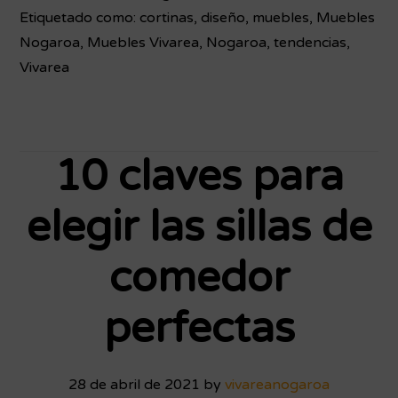
Etiquetado como:
cortinas
,
diseño
,
muebles
,
Muebles
de
Nogaroa
,
Muebles Vivarea
,
Nogaroa
,
tendencias
,
cortinas
Vivarea
triunfan
esta
temporada?
Te
10 claves para
contamos
las
elegir las sillas de
últimas
tendencias
comedor
perfectas
28 de abril de 2021
by
vivareanogaroa