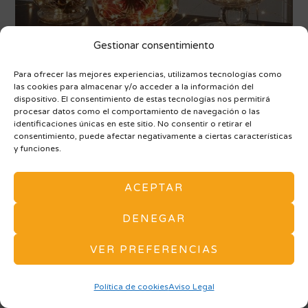
Gestionar consentimiento
Para ofrecer las mejores experiencias, utilizamos tecnologías como
las cookies para almacenar y/o acceder a la información del
dispositivo. El consentimiento de estas tecnologías nos permitirá
procesar datos como el comportamiento de navegación o las
Antes de nada y de ponernos a decorar como locos,
identificaciones únicas en este sitio. No consentir o retirar el
consentimiento, puede afectar negativamente a ciertas características
lo primero es elegir los colores en los que queremos
y funciones.
decorar nuestra casa. Los más habituales suelen ser
el dorado, rojo, plateado… La combinación entre
ACEPTAR
ellos es el resultado de la Navidad. Aunque son un
acierto para cualquier decoración navideña, puedes
DENEGAR
probar a añadir algún otro color que te guste y creas
VER PREFERENCIAS
que pueda encajar, como por ejemplo los verdes o
blancos. Guíate por estos tonos para cualquier
Política de cookies
Aviso Legal
accesorio que vayas a elegir y seguro que queda