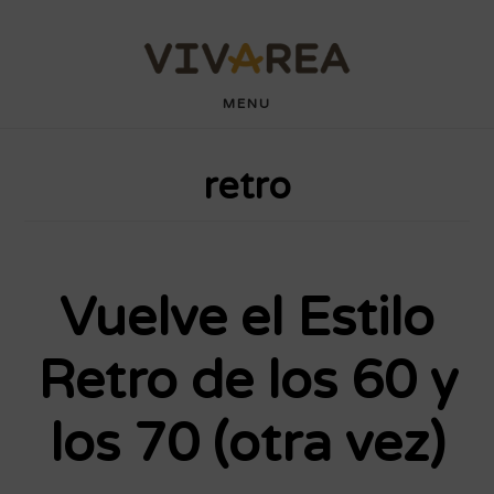
Saltar
Saltar
wdyuk login
playaja
hartacuan
hartacuan
playaja
hartacuan
hartacuan
hartacuan
hartacuan
hartacuan
hartacuan
bebaswd
bebaswd
bebaswd
bebaswd
wdyuk
wdyuk
wdyuk
al
al
contenido
pie
MENU
principal
de
retro
página
Vuelve el Estilo
Retro de los 60 y
los 70 (otra vez)