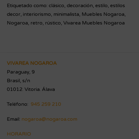
Etiquetado como:
clásico
,
decoración
,
estilo
,
estilos
decor
,
interiorismo
,
minimalista
,
Muebles Nogaroa
,
Nogaroa
,
retro
,
rústico
,
Vivarea Muebles Nogaroa
Footer
VIVAREA NOGAROA
Paraguay, 9
Brasil, s/n
01012. Vitoria. Álava
Teléfono:
945 259 210
Email:
nogaroa@nogaroa.com
HORARIO