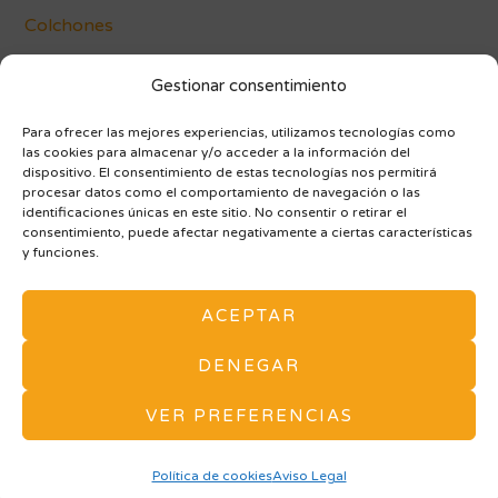
Colchones
Conócenos
Gestionar consentimiento
Blog
Para ofrecer las mejores experiencias, utilizamos tecnologías como
las cookies para almacenar y/o acceder a la información del
dispositivo. El consentimiento de estas tecnologías nos permitirá
procesar datos como el comportamiento de navegación o las
identificaciones únicas en este sitio. No consentir o retirar el
consentimiento, puede afectar negativamente a ciertas características
y funciones.
AVISO LEGAL Y POLÍTICA DE PRIVACIDAD
ACEPTAR
POLÍTICA DE COOKIES (UE)
ARMARIOS A MEDIDA
MAPA DE SITIO
DENEGAR
Tu tienda de Muebles y Decoración en Vitoria. -
VER PREFERENCIAS
Vivarea Nogaroa © Todos los derechos reservados. -
Diseño Web Zaragoza Balboa Media
Política de cookies
Aviso Legal