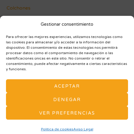
Colchones
Conócenos
Gestionar consentimiento
Blog
Para ofrecer las mejores experiencias, utilizamos tecnologías como
las cookies para almacenar y/o acceder a la información del
dispositivo. El consentimiento de estas tecnologías nos permitirá
procesar datos como el comportamiento de navegación o las
identificaciones únicas en este sitio. No consentir o retirar el
consentimiento, puede afectar negativamente a ciertas características
y funciones.
AVISO LEGAL Y POLÍTICA DE PRIVACIDAD
ACEPTAR
POLÍTICA DE COOKIES (UE)
ARMARIOS A MEDIDA
MAPA DE SITIO
DENEGAR
Tu tienda de Muebles y Decoración en Vitoria. -
VER PREFERENCIAS
Vivarea Nogaroa © Todos los derechos reservados. -
Diseño Web Zaragoza Balboa Media
Política de cookies
Aviso Legal