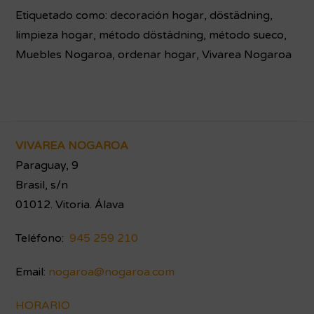
Etiquetado como:
decoración hogar
,
döstädning
,
limpieza hogar
,
método döstädning
,
método sueco
,
Muebles Nogaroa
,
ordenar hogar
,
Vivarea Nogaroa
Footer
VIVAREA NOGAROA
Paraguay, 9
Brasil, s/n
01012. Vitoria. Álava
Teléfono:
945 259 210
Email:
nogaroa@nogaroa.com
HORARIO