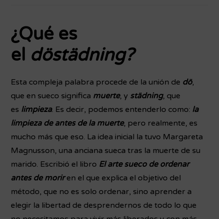
¿Qué es
el
döstädning?
Esta compleja palabra procede de la unión de
dö
,
que en sueco significa
muerte
, y
städning
, que
es
limpieza
. Es decir, podemos entenderlo como:
la
limpieza de antes de la muerte
, pero realmente, es
mucho más que eso. La idea inicial la tuvo Margareta
Magnusson, una anciana sueca tras la muerte de su
marido. Escribió el libro
El arte sueco de ordenar
antes de morir
en el que explica el objetivo del
método, que no es solo ordenar, sino aprender a
elegir la libertad de desprendernos de todo lo que
no necesitamos para vivir más liberados y con más