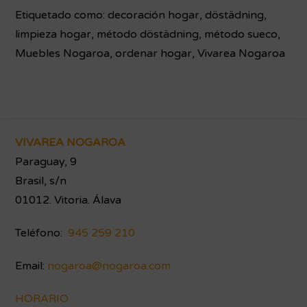
Etiquetado como:
decoración hogar
,
döstädning
,
limpieza hogar
,
método döstädning
,
método sueco
,
Muebles Nogaroa
,
ordenar hogar
,
Vivarea Nogaroa
Footer
VIVAREA NOGAROA
Paraguay, 9
Brasil, s/n
01012. Vitoria. Álava
Teléfono:
945 259 210
Email:
nogaroa@nogaroa.com
HORARIO