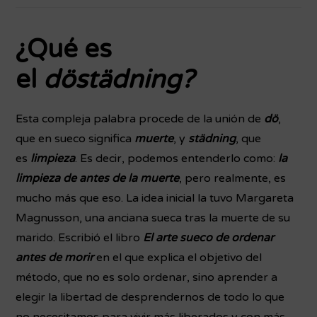
¿Qué es
el
döstädning?
Esta compleja palabra procede de la unión de
dö
,
que en sueco significa
muerte
, y
städning
, que
es
limpieza
. Es decir, podemos entenderlo como:
la
limpieza de antes de la muerte
, pero realmente, es
mucho más que eso. La idea inicial la tuvo Margareta
Magnusson, una anciana sueca tras la muerte de su
marido. Escribió el libro
El arte sueco de ordenar
antes de morir
en el que explica el objetivo del
método, que no es solo ordenar, sino aprender a
elegir la libertad de desprendernos de todo lo que
no necesitamos para vivir más liberados y con más