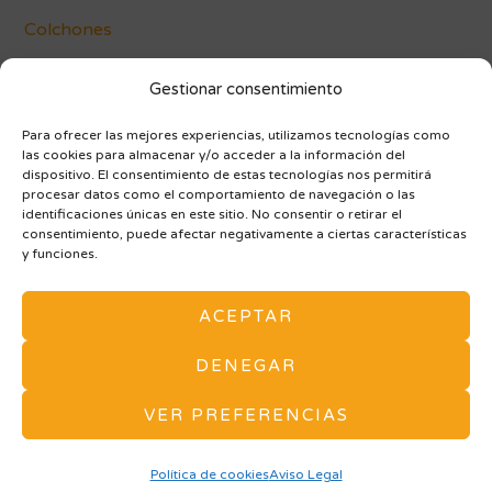
Colchones
Conócenos
Gestionar consentimiento
Blog
Para ofrecer las mejores experiencias, utilizamos tecnologías como
las cookies para almacenar y/o acceder a la información del
dispositivo. El consentimiento de estas tecnologías nos permitirá
procesar datos como el comportamiento de navegación o las
identificaciones únicas en este sitio. No consentir o retirar el
consentimiento, puede afectar negativamente a ciertas características
y funciones.
AVISO LEGAL Y POLÍTICA DE PRIVACIDAD
ACEPTAR
POLÍTICA DE COOKIES (UE)
ARMARIOS A MEDIDA
MAPA DE SITIO
DENEGAR
Tu tienda de Muebles y Decoración en Vitoria. -
VER PREFERENCIAS
Vivarea Nogaroa © Todos los derechos reservados. -
Diseño Web Zaragoza Balboa Media
Política de cookies
Aviso Legal