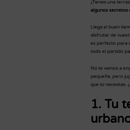
¿Tienes una terra
algunos secretos 
Llega el buen tie
disfrutar de nues
es perfecto para d
todo el partido pa
No te vamos a eng
pequeña, pero jug
que tú necesitas. 
1. Tu 
urban