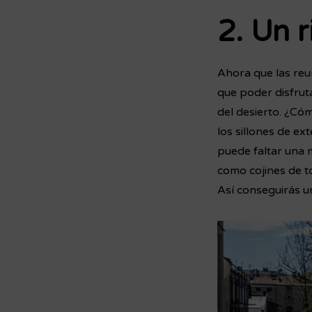
2. Un 
Ahora que las reun
que poder disfrut
del desierto. ¿C
los sillones de e
puede faltar una m
como cojines de t
Así conseguirás un 