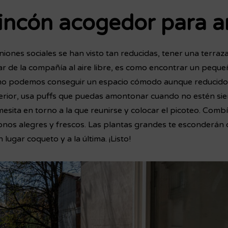
rincón acogedor para 
iones sociales se han visto tan reducidas, tener una terraz
ar de la compañía al aire libre, es como encontrar un pequ
ómo podemos conseguir un espacio cómodo aunque reducid
xterior, usa puffs que puedas amontonar cuando no estén si
esita en torno a la que reunirse y colocar el picoteo. Combí
onos alegres y frescos. Las plantas grandes te esconderán d
lugar coqueto y a la última. ¡Listo!