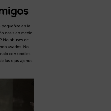
amigos
a pequeñita en la
eño oasis en medio
o? No abuses de
endo usados. No
nalo con textiles
e los ojos ajenos.