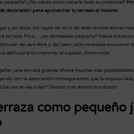
za pequeña? ¿No sabes cómo sacarle todo su potencial?
Ho
de decoración para aprovechar tu terraza al máximo.
mpo y sin duda, los rayos de sol y las altas temperaturas h
tra terraza. Pero… ¿es demasiado pequeña? Hasta el balcó
isfrutar del aire libre y del calor, solo necesitas encontrar 
ra disfrutarla sin importar el espacio. ¡Toma nota!
añar, una terraza grande ofrece muchas más posibilidades
ando con la decoración conseguiremos que tu espacio sea 
¿Qué uso le vas a dar? Dínoslo y te damos la solución.
terraza como pequeño j
o