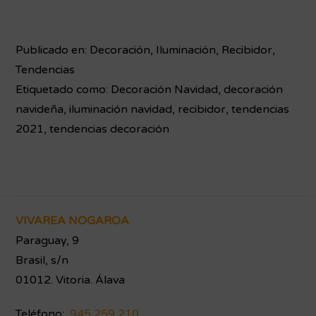
Publicado en:
Decoración
,
Iluminación
,
Recibidor
,
Tendencias
Etiquetado como:
Decoración Navidad
,
decoración
navideña
,
iluminación navidad
,
recibidor
,
tendencias
2021
,
tendencias decoración
Footer
VIVAREA NOGAROA
Paraguay, 9
Brasil, s/n
01012. Vitoria. Álava
Teléfono:
945 259 210