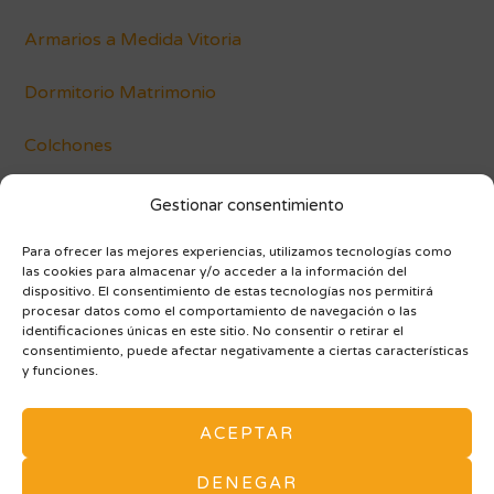
Armarios a Medida Vitoria
Dormitorio Matrimonio
Colchones
Conócenos
Gestionar consentimiento
Blog
Para ofrecer las mejores experiencias, utilizamos tecnologías como
las cookies para almacenar y/o acceder a la información del
dispositivo. El consentimiento de estas tecnologías nos permitirá
procesar datos como el comportamiento de navegación o las
identificaciones únicas en este sitio. No consentir o retirar el
consentimiento, puede afectar negativamente a ciertas características
y funciones.
AVISO LEGAL Y POLÍTICA DE PRIVACIDAD
ACEPTAR
POLÍTICA DE COOKIES (UE)
ARMARIOS A MEDIDA
MAPA DE SITIO
DENEGAR