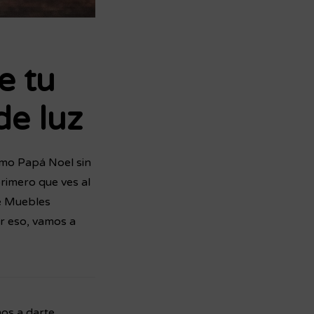
e tu
de luz
omo Papá Noel sin
primero que ves al
de Muebles
r eso, vamos a
mos a darte