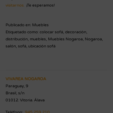
visitarnos.
¡Te esperamos!
Publicado en:
Muebles
Etiquetado como:
colocar sofá
,
decoración
,
distribución
,
muebles
,
Muebles Nogaroa
,
Nogaroa
,
salón
,
sofá
,
ubicación sofá
Footer
VIVAREA NOGAROA
Paraguay, 9
Brasil, s/n
01012. Vitoria. Álava
Teléfono:
945 259 210