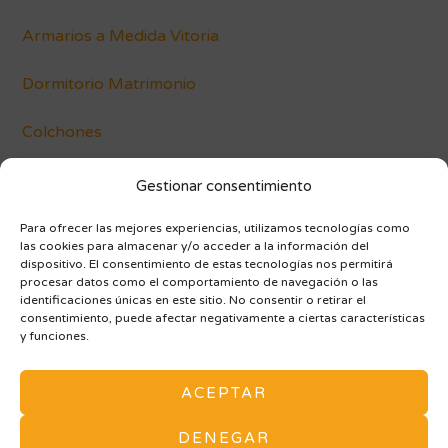
Armarios a Medida Vitoria
Dormitorio Matrimonio
Colchones
Conócenos
Gestionar consentimiento
Blog
Para ofrecer las mejores experiencias, utilizamos tecnologías como
las cookies para almacenar y/o acceder a la información del
dispositivo. El consentimiento de estas tecnologías nos permitirá
procesar datos como el comportamiento de navegación o las
identificaciones únicas en este sitio. No consentir o retirar el
consentimiento, puede afectar negativamente a ciertas características
y funciones.
AVISO LEGAL Y POLÍTICA DE PRIVACIDAD
ACEPTAR
POLÍTICA DE COOKIES (UE)
ARMARIOS A MEDIDA
MAPA DE SITIO
DENEGAR