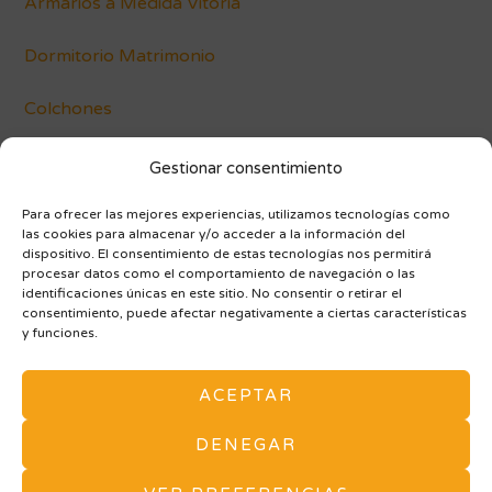
Armarios a Medida Vitoria
Dormitorio Matrimonio
Colchones
Conócenos
Gestionar consentimiento
Blog
Para ofrecer las mejores experiencias, utilizamos tecnologías como
las cookies para almacenar y/o acceder a la información del
dispositivo. El consentimiento de estas tecnologías nos permitirá
procesar datos como el comportamiento de navegación o las
identificaciones únicas en este sitio. No consentir o retirar el
consentimiento, puede afectar negativamente a ciertas características
y funciones.
AVISO LEGAL Y POLÍTICA DE PRIVACIDAD
ACEPTAR
POLÍTICA DE COOKIES (UE)
ARMARIOS A MEDIDA
MAPA DE SITIO
DENEGAR
Tu tienda de Muebles y Decoración en Vitoria. -