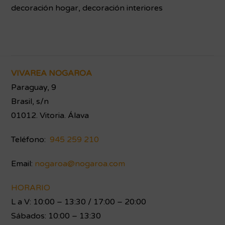
decoración hogar
,
decoración interiores
Footer
VIVAREA NOGAROA
Paraguay, 9
Brasil, s/n
01012. Vitoria. Álava
Teléfono:
945 259 210
Email:
nogaroa@nogaroa.com
HORARIO
L a V: 10:00 – 13:30 / 17:00 – 20:00
Sábados: 10:00 – 13:30