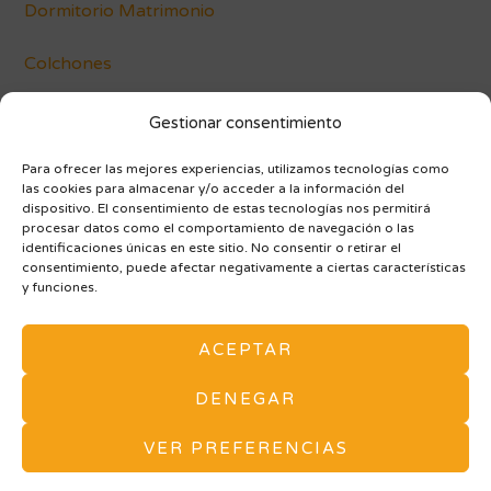
Dormitorio Matrimonio
Colchones
Conócenos
Gestionar consentimiento
Blog
Para ofrecer las mejores experiencias, utilizamos tecnologías como
las cookies para almacenar y/o acceder a la información del
dispositivo. El consentimiento de estas tecnologías nos permitirá
procesar datos como el comportamiento de navegación o las
identificaciones únicas en este sitio. No consentir o retirar el
consentimiento, puede afectar negativamente a ciertas características
y funciones.
AVISO LEGAL Y POLÍTICA DE PRIVACIDAD
ACEPTAR
POLÍTICA DE COOKIES (UE)
ARMARIOS A MEDIDA
MAPA DE SITIO
DENEGAR
Tu tienda de Muebles y Decoración en Vitoria. -
VER PREFERENCIAS
Vivarea Nogaroa © Todos los derechos reservados. -
Diseño Web Zaragoza Balboa Media