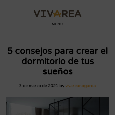
Saltar
Saltar
wdyuk login
playaja
hartacuan
hartacuan
playaja
hartacuan
hartacuan
hartacuan
hartacuan
hartacuan
hartacuan
bebaswd
bebaswd
bebaswd
bebaswd
wdyuk
wdyuk
wdyuk
al
al
contenido
pie
MENU
principal
de
página
5 consejos para crear el
dormitorio de tus
sueños
3 de marzo de 2021
by
vivareanogaroa