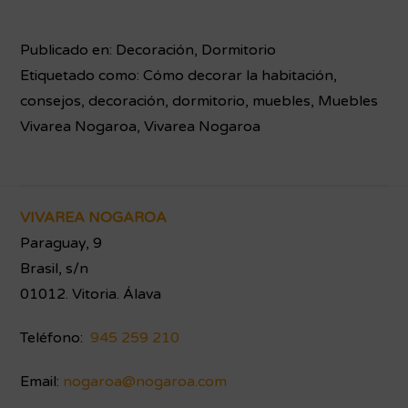
Publicado en:
Decoración
,
Dormitorio
Etiquetado como:
Cómo decorar la habitación
,
consejos
,
decoración
,
dormitorio
,
muebles
,
Muebles
Vivarea Nogaroa
,
Vivarea Nogaroa
Footer
VIVAREA NOGAROA
Paraguay, 9
Brasil, s/n
01012. Vitoria. Álava
Teléfono:
945 259 210
Email:
nogaroa@nogaroa.com