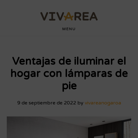
Saltar
Saltar
wdyuk login
playaja
hartacuan
hartacuan
playaja
hartacuan
hartacuan
hartacuan
hartacuan
hartacuan
hartacuan
bebaswd
bebaswd
bebaswd
bebaswd
wdyuk
wdyuk
wdyuk
al
al
contenido
pie
MENU
principal
de
página
Ventajas de iluminar el
hogar con lámparas de
pie
9 de septiembre de 2022
by
vivareanogaroa