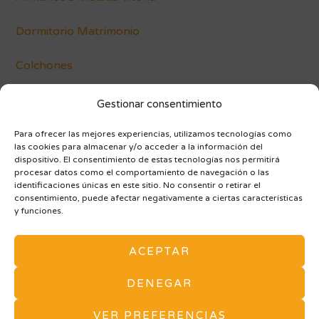
Dormitorio Matrimonio
Colchones
Conócenos
Gestionar consentimiento
Blog
Para ofrecer las mejores experiencias, utilizamos tecnologías como
las cookies para almacenar y/o acceder a la información del
dispositivo. El consentimiento de estas tecnologías nos permitirá
procesar datos como el comportamiento de navegación o las
identificaciones únicas en este sitio. No consentir o retirar el
consentimiento, puede afectar negativamente a ciertas características
y funciones.
AVISO LEGAL Y POLÍTICA DE PRIVACIDAD
ACEPTAR
POLÍTICA DE COOKIES (UE)
ARMARIOS A MEDIDA
MAPA DE SITIO
DENEGAR
Tu tienda de Muebles y Decoración en Vitoria. -
VER PREFERENCIAS