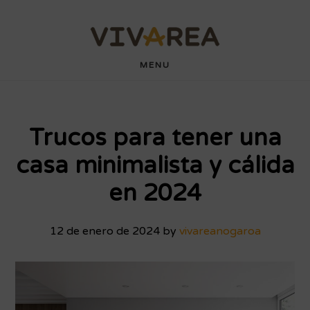
Saltar
Saltar
wdyuk login
playaja
hartacuan
hartacuan
playaja
hartacuan
hartacuan
hartacuan
hartacuan
hartacuan
hartacuan
bebaswd
bebaswd
bebaswd
bebaswd
wdyuk
wdyuk
wdyuk
al
al
contenido
pie
MENU
principal
de
página
Trucos para tener una
casa minimalista y cálida
en 2024
12 de enero de 2024
by
vivareanogaroa