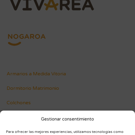
Armarios a Medida Vitoria
Dormitorio Matrimonio
Colchones
Conócenos
Gestionar consentimiento
Blog
Para ofrecer las mejores experiencias, utilizamos tecnologías como