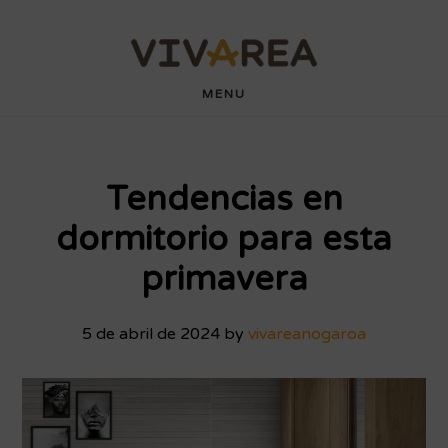
Saltar
Saltar
wdyuk login
playaja
hartacuan
hartacuan
playaja
hartacuan
hartacuan
hartacuan
hartacuan
hartacuan
hartacuan
bebaswd
bebaswd
bebaswd
bebaswd
wdyuk
wdyuk
wdyuk
al
al
contenido
pie
MENU
principal
de
página
Tendencias en
dormitorio para esta
primavera
5 de abril de 2024
by
vivareanogaroa