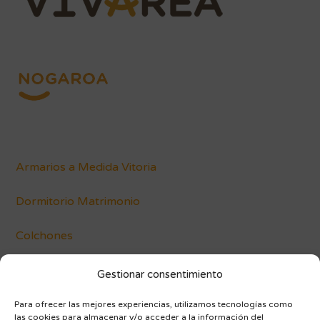
Armarios a Medida Vitoria
Dormitorio Matrimonio
Colchones
Conócenos
Gestionar consentimiento
Blog
Para ofrecer las mejores experiencias, utilizamos tecnologías como
las cookies para almacenar y/o acceder a la información del