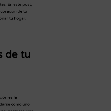
tes. En este post,
ecoración de tu
onar tu hogar,
s de tu
ión es la
lidarse como uno