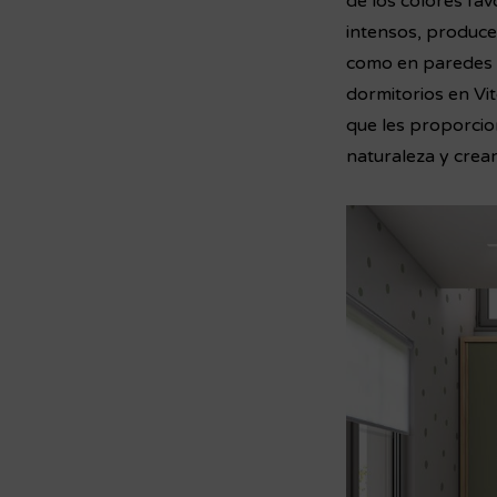
de los colores fa
intensos, produce
como en paredes o 
dormitorios en Vi
que les proporcion
naturaleza y crea