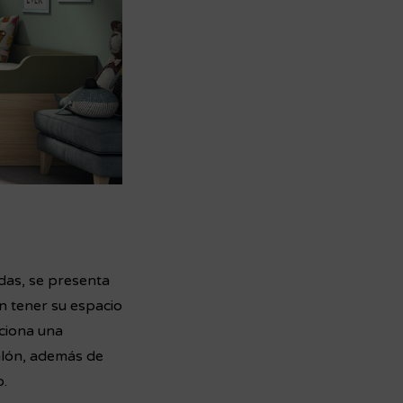
idas, se presenta
n tener su espacio
rciona una
salón, además de
o.