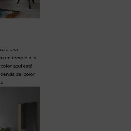
oca a una
en un templo a la
 color azul está
dencia del color
lo.