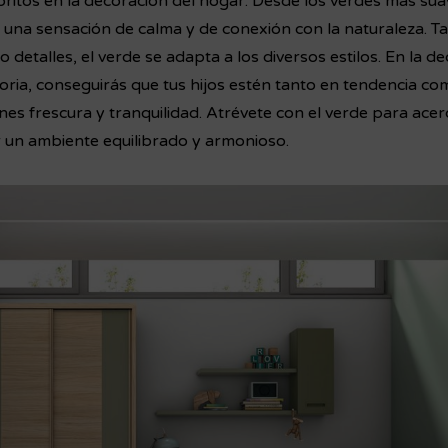
voritos en la decoración del hogar. Desde los verdes más sua
 una sensación de calma y de conexión con la naturaleza. 
detalles, el verde se adapta a los diversos estilos. En la d
toria, conseguirás que tus hijos estén tanto en tendencia c
es frescura y tranquilidad. Atrévete con el verde para acerc
r un ambiente equilibrado y armonioso.