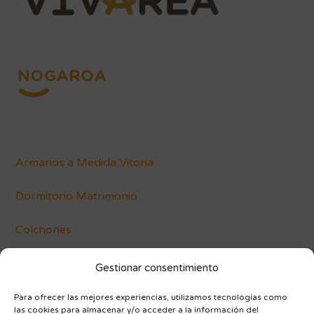
Armarios a Medida Vitoria
Dormitorio Matrimonio
Colchones
Conócenos
Gestionar consentimiento
Blog
Para ofrecer las mejores experiencias, utilizamos tecnologías como
las cookies para almacenar y/o acceder a la información del