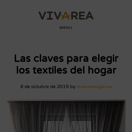
Saltar
Saltar
wdyuk login
playaja
hartacuan
hartacuan
playaja
hartacuan
hartacuan
hartacuan
hartacuan
hartacuan
hartacuan
bebaswd
bebaswd
bebaswd
bebaswd
wdyuk
wdyuk
wdyuk
al
al
contenido
pie
MENU
principal
de
página
Las claves para elegir
los textiles del hogar
8 de octubre de 2019
by
vivareanogaroa