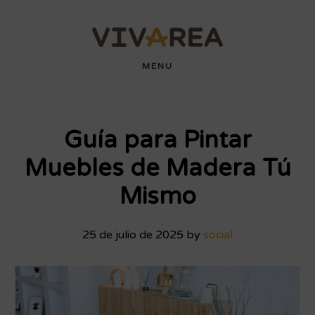
Saltar
Saltar
wdyuk login
playaja
hartacuan
hartacuan
playaja
hartacuan
hartacuan
hartacuan
hartacuan
hartacuan
hartacuan
bebaswd
bebaswd
bebaswd
bebaswd
wdyuk
wdyuk
wdyuk
al
al
contenido
pie
MENU
principal
de
página
Guía para Pintar
Muebles de Madera Tú
Mismo
25 de julio de 2025
by
social