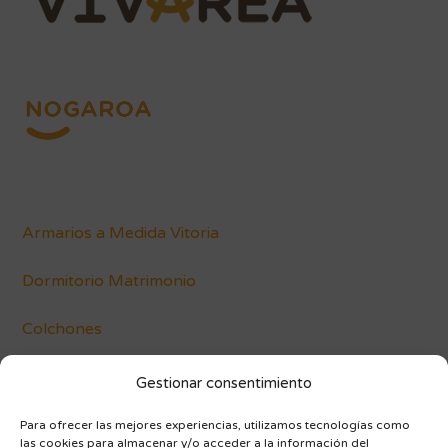
Armarios a Medida Vitoria
Dormitorio Matrimonio
Colchones
Conócenos
Gestionar consentimiento
Blog
Para ofrecer las mejores experiencias, utilizamos tecnologías como
las cookies para almacenar y/o acceder a la información del