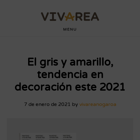
Saltar
Saltar
wdyuk login
playaja
hartacuan
hartacuan
playaja
hartacuan
hartacuan
hartacuan
hartacuan
hartacuan
hartacuan
bebaswd
bebaswd
bebaswd
bebaswd
wdyuk
wdyuk
wdyuk
al
al
contenido
pie
MENU
principal
de
página
El gris y amarillo,
tendencia en
decoración este 2021
7 de enero de 2021
by
vivareanogaroa