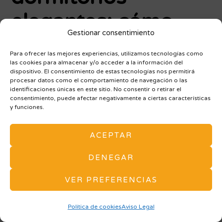
elegantes: cómo
Gestionar consentimiento
acertar sin dudar
Para ofrecer las mejores experiencias, utilizamos tecnologías como
las cookies para almacenar y/o acceder a la información del
dispositivo. El consentimiento de estas tecnologías nos permitirá
La elección del color es probablemente la decisión
procesar datos como el comportamiento de navegación o las
que más bloquea a quienes quieren crear un
identificaciones únicas en este sitio. No consentir o retirar el
consentimiento, puede afectar negativamente a ciertas características
dormitorio elegante moderno
. Y es comprensible: el
y funciones.
color es difícil de visualizar y muy difícil de corregir
una vez aplicado.
ACEPTAR
DENEGAR
Lo primero que hay que entender es que en los
dormitorios actuales
de diseño no existe un solo
VER PREFERENCIAS
color perfecto: existe una combinación perfecta para
cada contexto. Eso dicho, sí hay algunos principios
Política de cookies
Aviso Legal
que facilitan mucho la elección.