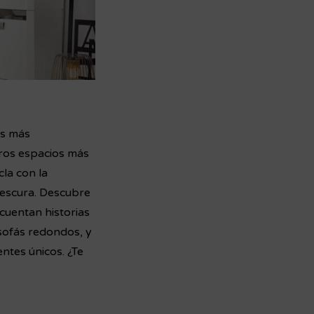
as más
tros espacios más
la con la
rescura. Descubre
cuentan historias
 sofás redondos, y
ntes únicos. ¿Te