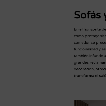
Sofás 
En el horizonte de
como protagonista
comedor se presen
funcionalidad y e
también infunde un
grandes reclaman
decoración, ofrec
transforma el sal