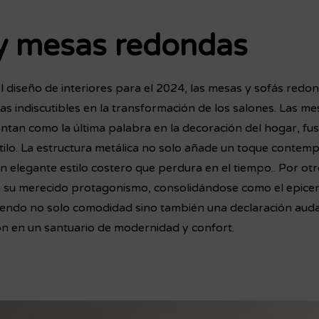
y mesas redondas
l diseño de interiores para el 2024, las mesas y sofás redo
s indiscutibles en la transformación de los salones. Las m
tan como la última palabra en la decoración del hogar, fu
stilo. La estructura metálica no solo añade un toque contem
 elegante estilo costero que perdura en el tiempo.. Por otr
 su merecido protagonismo, consolidándose como el epicen
iendo no solo comodidad sino también una declaración audaz
ón en un santuario de modernidad y confort.