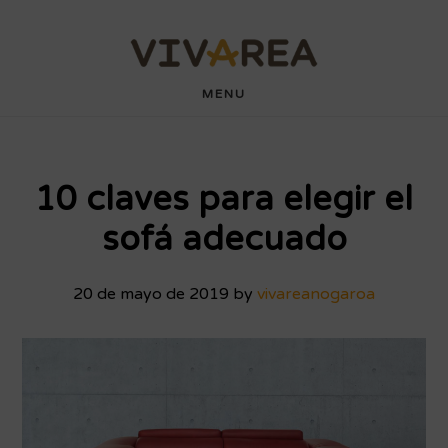
Saltar
Saltar
wdyuk login
playaja
hartacuan
hartacuan
playaja
hartacuan
hartacuan
hartacuan
hartacuan
hartacuan
hartacuan
bebaswd
bebaswd
bebaswd
bebaswd
wdyuk
wdyuk
wdyuk
al
al
contenido
pie
MENU
principal
de
página
10 claves para elegir el
sofá adecuado
20 de mayo de 2019
by
vivareanogaroa